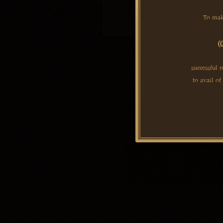
To mak
(
successful r
to avail of