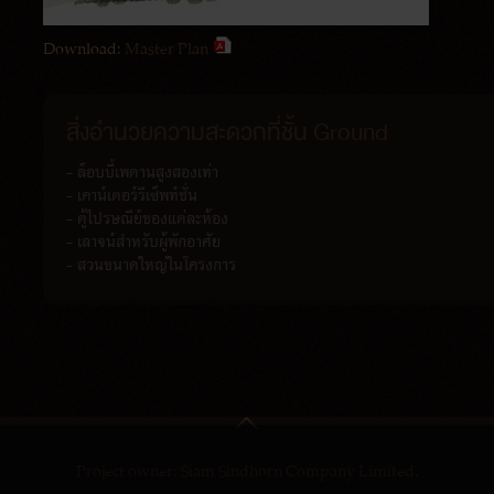
Download:
Master Plan
สิ่งอำนวยความสะดวกที่ชั้น Ground
- ล็อบบี้เพดานสูงสองเท่า
- เคาน์เตอร์รีเซ็พท์ชั่น
- ตู้ไปรษณีย์ของแต่ละห้อง
- เลาจน์สำหรับผู้พักอาศัย
- สวนขนาดใหญ่ในโครงการ
Project owner: Siam Sindhorn Company Limited.