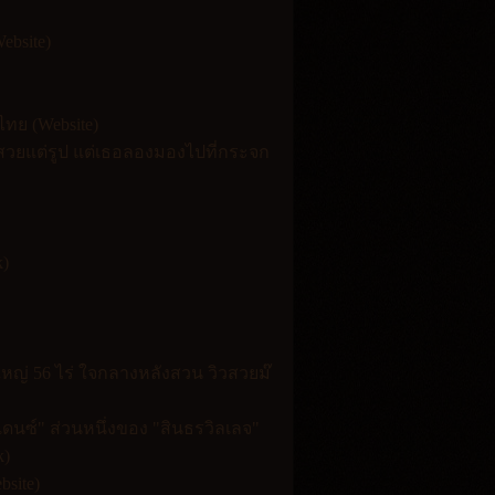
ebsite)
ไทย (Website)
แค่สวยแต่รูป แต่เธอลองมองไปที่กระจก
k)
หญ่ 56 ไร่ ใจกลางหลังสวน วิวสวยม๊
ดนซ์" ส่วนหนึ่งของ "สินธรวิลเลจ"
k)
site)