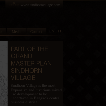
www.sindhornvillage.com
EN
TH
ion
Media
Contact