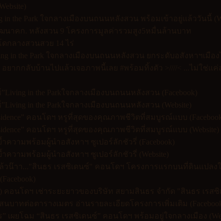
Website)
g in the Park ใจกลางเมืองบนถนนหลังสวน พร้อมเข้าอยู่แล้ววันนี้ (W
พัฒนาคก. หลังสวน 9 โครงการมูลค่ารวมสูง5หมื่นล้านบาท
อนโดกลางสวนสวย 14 ไร่
iving in the Park ใจกลางเมืองบนถนนหลังสวน ยกระดับอสังหาฯเมือง
- อยากกลับบ้านไปแล้วเจอภาพนี้เลย #พร้อมทิ้งตัว >////< ...ไม่ใช่
์”Living in the Parkใจกลางเมืองบนถนนหลังสวน (Facebook)
์”Living in the Parkใจกลางเมืองบนถนนหลังสวน (Website)
Residence” คอนโดฯ หรูที่สุดของคุณภาพชีวิตที่สมบูรณ์แบบ (Faceboo
Residence” คอนโดฯ หรูที่สุดของคุณภาพชีวิตที่สมบูรณ์แบบ (Website)
้ำความพร้อมผู้นำอสังหาฯ ซูเปอร์ลักชัวรี่ (Facebook)
้ำความพร้อมผู้นำอสังหาฯ ซูเปอร์ลักชัวรี่ (Website)
แล้วน๊าา..."สินธร เรสซิเดนซ์" คอนโดฯ โครงการแรกบนที่ดินแปลงใ
 (Facebook)
ด) คอนโดฯ เช่าระยะยาวของบริษัท สยามสินธร จำกัด "สินธร เรสซิเ
แสนบาทต่อตารางเมตร อ่านรายละเอียดโครงการเพิ่มเติม (Faceboo
” เผยโฉม “สินธร เรสซิเดนซ์” คอนโดฯ พร้อมอยู่ใจกลางเมือง (Web