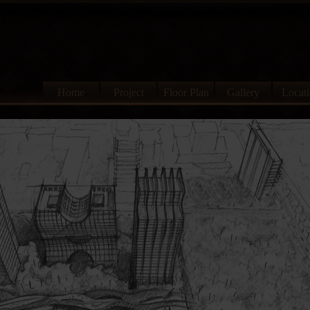
Home
Project
Floor Plan
Gallery
Locat