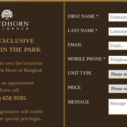
 Sindhorn residence and partners”
FIRST NAME *
 Sindhorn residence and partners”
LAST NAME *
EXCLUSIVE
EMAIL
 IN THE PARK
MOBILE PHONE *
rs in a new era
to own the luxurious
 the Heart of Bangkok
UNIT TYPE
 an appointment
PRICE
lease call
) 650 9595
MESSAGE
 sindhorn mixed-used condo
gistration will entitle
ต์ใหญ่แห่งปี
he special privileges.