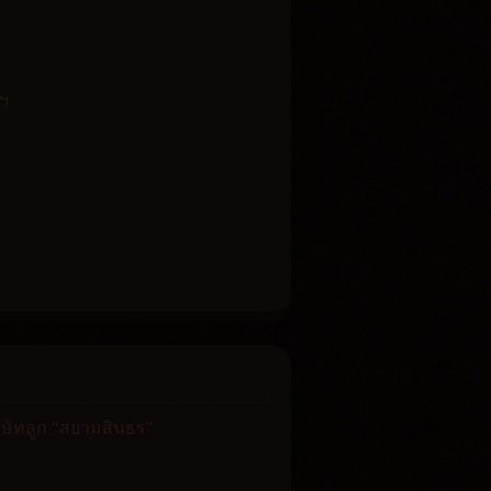
นฯ
ิษัทลูก "สยามสินธร"