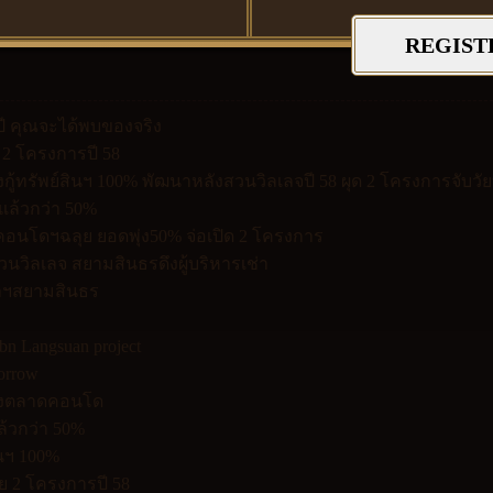
REGIST
 ปี คุณจะได้พบของจริง
 2 โครงการปี 58
งกู้ทรัพย์สินฯ 100% พัฒนาหลังสวนวิลเลจปี 58 ผุด 2 โครงการจับวั
ยแล้วกว่า 50%
ยคอนโดฯฉลุย ยอดพุ่ง50% จ่อเปิด 2 โครงการ
วิลเลจ สยามสินธรดึงผู้บริหารเช่า
หาฯสยามสินธร
n Langsuan project
orrow
ชิ่งตลาดคอนโด
้วกว่า 50%
ินฯ 100%
ย 2 โครงการปี 58