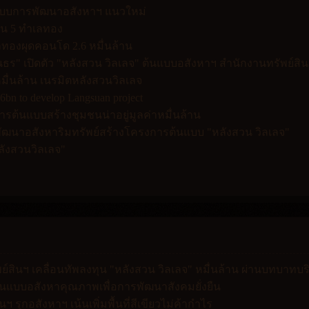
ต้นแบบการพัฒนาอสังหาฯ แนวใหม่
บน 5 ทำเลทอง
ลทองผุดคอนโด 2.6 หมื่นล้าน
นธร" เปิดตัว "หลังสวน วิลเลจ" ต้นแบบอสังหาฯ สำนักงานทรัพย์สิ
6 หมื่นล้าน เนรมิตหลังสวนวิลเลจ
6bn to develop Langsuan project
การต้นแบบสร้างชุมชนน่าอยู่มูลค่าหมื่นล้าน
พัฒนาอสังหาริมทรัพย์สร้างโครงการต้นแบบ "หลังสวน วิลเลจ"
ังสวนวิลเลจ"
ย์สินฯ เคลื่อนทัพลงทุน "หลังสวน วิลเลจ" หมื่นล้าน ผ่านบทบาทบร
" ต้นแบบอสังหาคุณภาพเพื่อการพัฒนาสังคมยั่งยืน
 รุกอสังหาฯ เน้นเพิ่มพื้นที่สีเขียวไม่ค้ากำไร