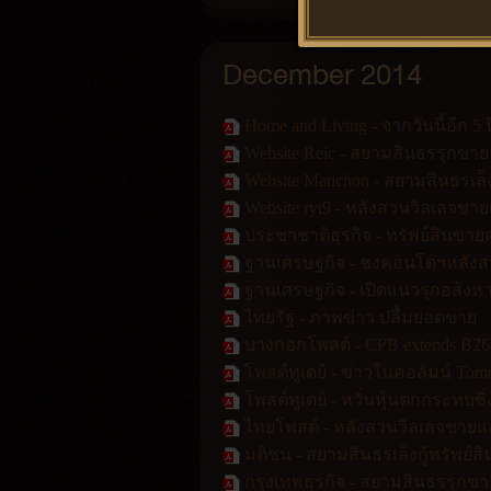
December 2014
Home and Living - จากวันนี้อีก 5
Website Reic - สยามสินธรรุกขาย
Website Matichon - สยามสินธรเล็
Website ryt9 - หลังสวนวิลเลจขา
ประชาชาติธุรกิจ - ทรัพย์สินขา
ฐานเศรษฐกิจ - ชงคอนโดฯหลังสวน
ฐานเศรษฐกิจ - เปิดแนวรุกอส้ง
ไทยรัฐ - ภาพข่าว ปลื้มยอดขาย
บางกอกโพสต์ - CPB extends B26b
โพสต์ทูเดย์ - ข่าวในคอลัมน์ Tom
โพสต์ทูเดย์ - หวั่นหุ้นตกกระทบ
ไทยโพสต์ - หลังสวนวิลเลจขายแล
มติชน - สยามสินธรเล็งกู้ทรัพย์ส
กรุงเทพธุรกิจ - สยามสินธรรุกขา